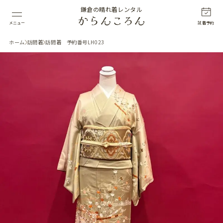
鎌倉の晴れ着レンタル
メニュー
試着予約
ホーム
訪問着
訪問着 予約番号LH023