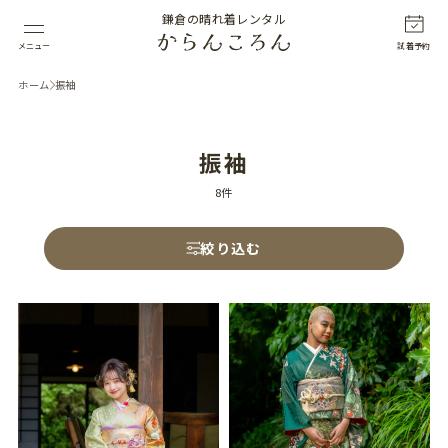
鎌倉の晴れ着レンタル
メニュー
試着予約
ホーム
振袖
振袖
8件
絞り込む