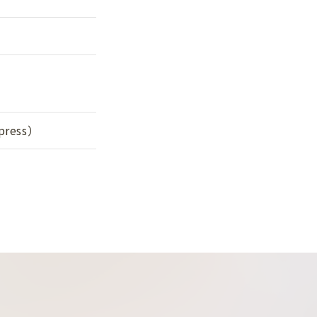
ress）
n