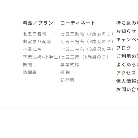
料金／プラン
コーディネート
持ち込み
お知らせ
七五三着物
七五三振袖（7歳女の子）
キャンペ
お宮参り産着
七五三被布（3歳女の子）
ブログ
卒業式袴
七五三被布（3歳男の子）
ご利用の
卒業式袴(小学生)
七五三袴（5歳男の子）
よくある
振袖
卒業式袴
訪問着
振袖
アクセス
訪問着
個人情報
お問い合