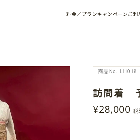
料金／プラン
キャンペーン
ご利
商品No. LH018
訪問着 予
¥28,000
税