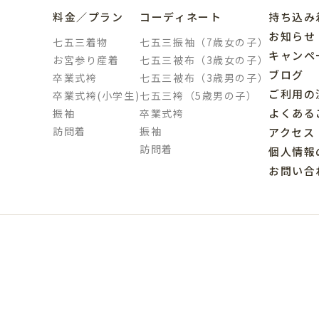
料金／プラン
コーディネート
持ち込み
お知らせ
七五三着物
七五三振袖（7歳女の子）
キャンペ
お宮参り産着
七五三被布（3歳女の子）
ブログ
卒業式袴
七五三被布（3歳男の子）
ご利用の
卒業式袴(小学生)
七五三袴（5歳男の子）
よくある
振袖
卒業式袴
訪問着
振袖
アクセス
訪問着
個人情報
お問い合