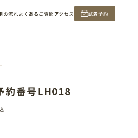
用の流れ
よくあるご質問
アクセス
試着予約
約番号LH018
込