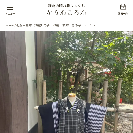
鎌倉の晴れ着レンタル
メニュー
試着予約
ホーム
七五三被布（3歳男の子）
3歳 被布 男の子 No,009