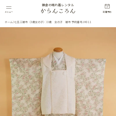
鎌倉の晴れ着レンタル
メニュー
試着予約
ホーム
七五三被布（3歳女の子）
3歳 女の子 被布 予約番号JH011