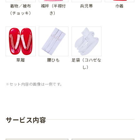
着物／被布
襦袢（半襟付
兵児帯
巾着
（チョッキ）
き）
草履
腰ひも
足袋（コハゼな
し）
セット内容の画像は一例です。
サービス内容