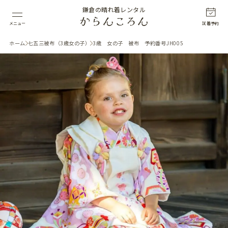
鎌倉の晴れ着レンタル
メニュー
試着予約
ホーム
七五三被布（3歳女の子）
3歳 女の子 被布 予約番号JH005