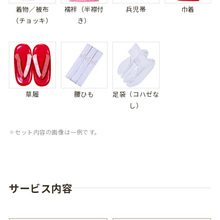
着物／被布
襦袢（半襟付
兵児帯
巾着
（チョッキ）
き）
草履
腰ひも
足袋（コハゼな
し）
セット内容の画像は一例です。
サービス内容