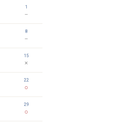
1
－
8
－
15
×
22
○
29
○