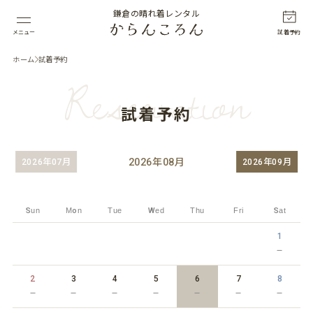
鎌倉の晴れ着レンタル
メニュー
試着予約
ホーム
試着予約
Reservation
試着予約
2026
年
08
月
2026年07月
2026年09月
Sun
Mon
Tue
Wed
Thu
Fri
Sat
1
－
2
3
4
5
6
7
8
－
－
－
－
－
－
－