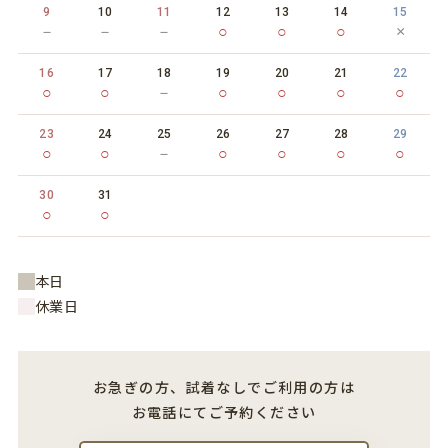
9
10
11
12
13
14
15
－
－
－
○
○
○
×
16
17
18
19
20
21
22
○
○
－
○
○
○
○
23
24
25
26
27
28
29
○
○
－
○
○
○
○
30
31
○
○
本日
休業日
お急ぎの方、試着なしでご利用の方は
お電話にてご予約ください