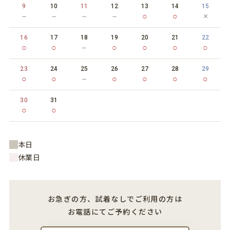
9
10
11
12
13
14
15
－
－
－
－
○
○
×
16
17
18
19
20
21
22
○
○
－
○
○
○
○
23
24
25
26
27
28
29
○
○
－
○
○
○
○
30
31
○
○
本日
休業日
お急ぎの方、試着なしでご利用の方は
お電話にてご予約ください