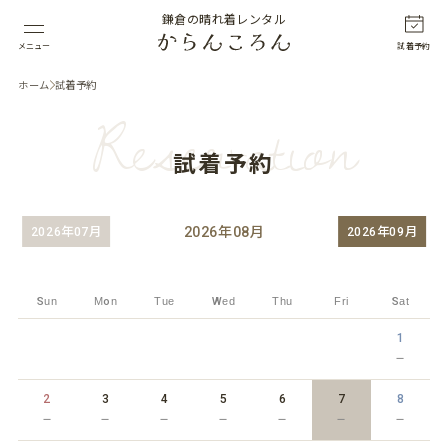
鎌倉の晴れ着レンタル
メニュー
試着予約
ホーム
試着予約
Reservation
試着予約
2026
年
08
月
2026年07月
2026年09月
Sun
Mon
Tue
Wed
Thu
Fri
Sat
1
－
2
3
4
5
6
7
8
－
－
－
－
－
－
－