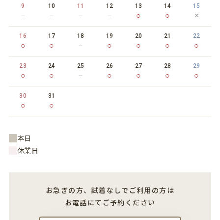
9
10
11
12
13
14
15
－
－
－
－
○
○
×
16
17
18
19
20
21
22
○
○
－
○
○
○
○
23
24
25
26
27
28
29
○
○
－
○
○
○
○
30
31
○
○
本日
休業日
お急ぎの方、試着なしでご利用の方は
お電話にてご予約ください