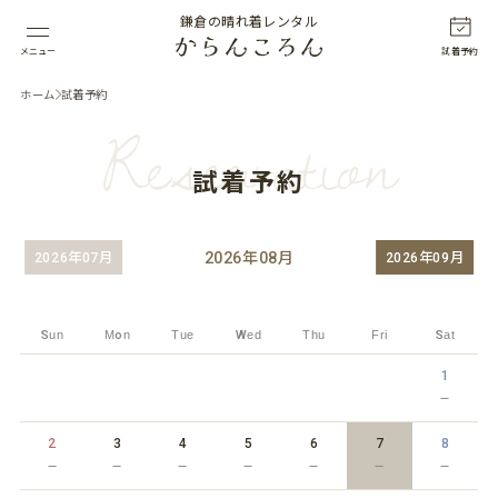
鎌倉の晴れ着レンタル
メニュー
試着予約
ホーム
試着予約
Reservation
試着予約
2026
年
08
月
2026年07月
2026年09月
Sun
Mon
Tue
Wed
Thu
Fri
Sat
1
－
2
3
4
5
6
7
8
－
－
－
－
－
－
－