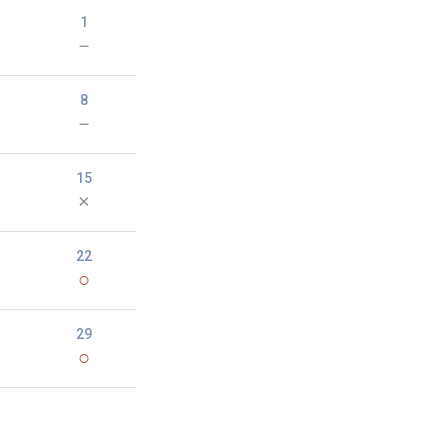
1
－
8
－
15
×
22
○
29
○