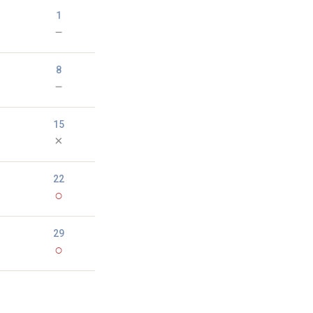
1
－
8
－
15
×
22
○
29
○