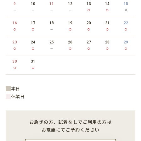
9
10
11
12
13
14
15
－
－
－
－
○
○
×
16
17
18
19
20
21
22
○
○
－
○
○
○
○
23
24
25
26
27
28
29
○
○
－
○
○
○
○
30
31
○
○
本日
休業日
お急ぎの方、試着なしでご利用の方は
お電話にてご予約ください