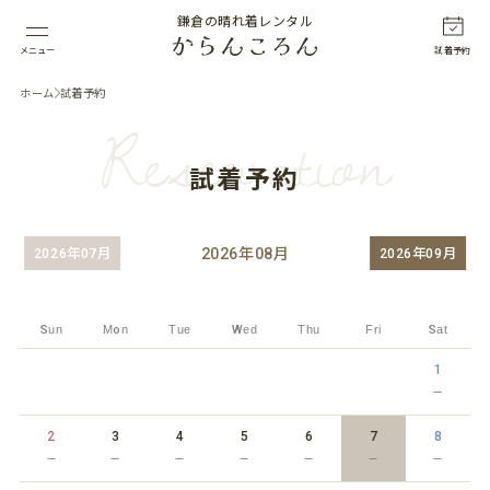
鎌倉の晴れ着レンタル
メニュー
試着予約
ホーム
試着予約
Reservation
試着予約
2026
年
08
月
2026年07月
2026年09月
Sun
Mon
Tue
Wed
Thu
Fri
Sat
1
－
2
3
4
5
6
7
8
－
－
－
－
－
－
－