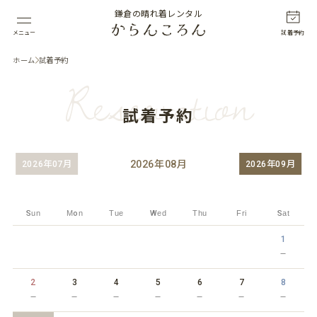
鎌倉の晴れ着レンタル
メニュー
試着予約
ホーム
試着予約
Reservation
試着予約
2026
年
08
月
2026年07月
2026年09月
Sun
Mon
Tue
Wed
Thu
Fri
Sat
1
－
2
3
4
5
6
7
8
－
－
－
－
－
－
－